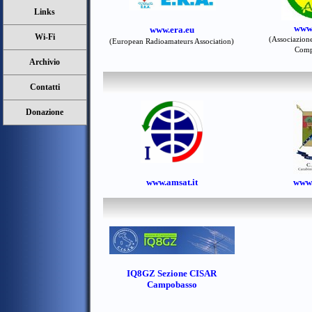
Links
www.
www.era.eu
Wi-Fi
(Associazion
(European Radioamateurs Association)
Compu
Archivio
Contatti
Donazione
www.amsat.it
www.
IQ8GZ Sezione CISAR
Campobasso