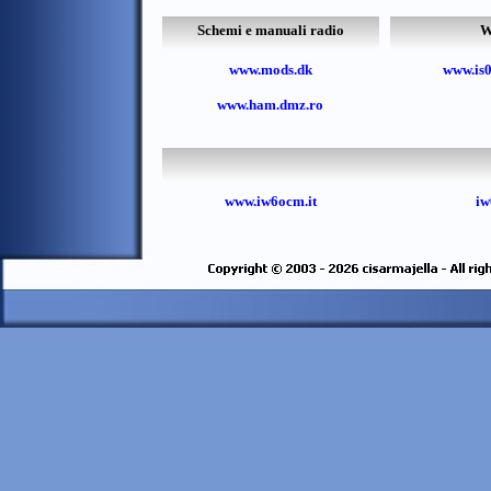
Schemi e manuali radio
W
www.mods.dk
www.is0
www.ham.dmz.ro
www.iw6ocm.it
iw