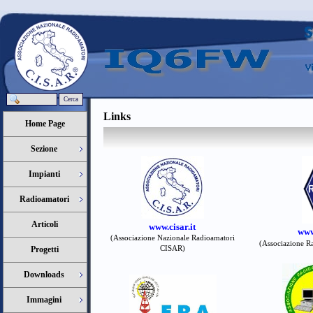
Cerca
Links
Home Page
Sezione
Impianti
Radioamatori
Articoli
www.cisar.it
www
(Associazione Nazionale Radioamatori
(Associazione Ra
CISAR)
Progetti
Downloads
Immagini