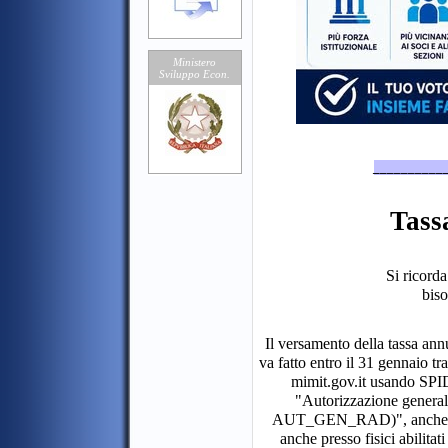
Ministero
Sviluppo Econ.
__________
Tass
Si ricorda
bis
Il versamento della tassa ann
va fatto entro il 31 gennaio t
mimit.gov.it usando SPI
"Autorizzazione generale
AUT_GEN_RAD)", anche se i v
anche presso fisici abilitat