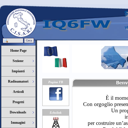
Cerca
Home Page
Sezione
Impianti
Radioamatori
Pagina FB
Articoli
È il momen
Progetti
Con orgoglio prese
Un prog
Downloads
Echolink
i
per costruire un’a
Immagini