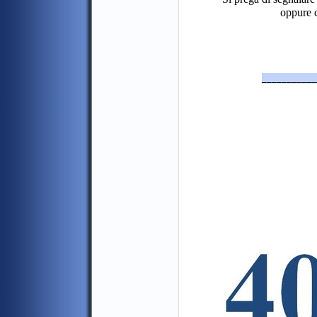
oppure 
___________