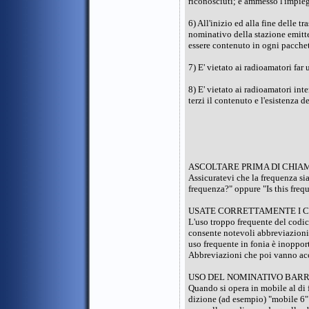
riconosciuti; è ammesso l'impieg
6) All'inizio ed alla fine delle t
nominativo della stazione emitte
essere contenuto in ogni pacchet
7) E' vietato ai radioamatori far
8) E' vietato ai radioamatori in
terzi il contenuto e l'esistenza 
ASCOLTARE PRIMA DI CHIA
Assicuratevi che la frequenza sia
frequenza?" oppure "Is this freq
USATE CORRETTAMENTE I C
L'uso troppo frequente del codic
consente notevoli abbreviazioni 
uso frequente in fonia è inoppo
Abbreviazioni che poi vanno accur
USO DEL NOMINATIVO BAR
Quando si opera in mobile al di 
dizione (ad esempio) "mobile 6" d