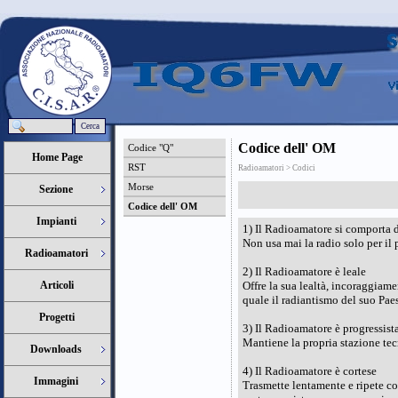
Cerca
Codice dell' OM
Codice "Q"
Home Page
RST
Radioamatori > Codici
Morse
Sezione
Codice dell' OM
Impianti
1) Il Radioamatore si comporta
Non usa mai la radio solo per il
Radioamatori
2) Il Radioamatore è leale
Articoli
Offre la sua lealtà, incoraggiame
quale il radiantismo del suo Pae
Progetti
3) Il Radioamatore è progressist
Mantiene la propria stazione tec
Downloads
4) Il Radioamatore è cortese
Immagini
Trasmette lentamente e ripete co