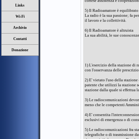
cortese assistenza e cooperazione
Links
5) Il Radioamatore è equilibrato
La radio è la sua passione; fa pe
Wi-Fi
il lavoro e la collettività.
Archivio
6) Il Radioamatore è altruista
La sua abilità, le sue conoscenz
Contatti
Donazione
1) L'esercizio della stazione di
con l'osservanza delle prescriz
2) E' vietato l'uso della stazione
patente che utilizzi la stazione s
stazione dalla quale si effettua l
3) Le radiocomunicazioni devono 
meno che le competenti Amminist
4) E' consentita l'interconnessi
esclusivi di emergenza o di conse
5) Le radiocomunicazioni fra sta
telegrafiche o di trasmissione d