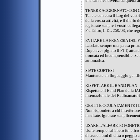
una call area diversa da quella 
TENERE AGGIORNATO CON CU
Tenete con cura il Log dei vostr
della vostra attività, è il diari
registrate sempre i vostri colleg
Fra l'altro, il DL 259/03, che re
EVITARE LA FRENESIA DEL 
Lasciate sempre una pausa prima 
Dopo aver pigiato il PTT, attende
troncata ed incomprensibile. Se 
automatica.
SIATE CORTESI
Mantenete un linguaggio gentile 
RISPETTARE IL BAND PLAN
Rispettate il Band Plan della I
internazionale dei Radioamatori. I
GESTITE OCULATAMENTE I 
Non rispondete a chi interferisc
insultate. Ignorate semplicemente
USARE L'ALFABETO FONETICO
Usate sempre l'alfabeto fonetico
di usare nomi di città o peggio 