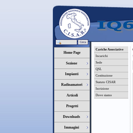
Cerca
Cariche Associative
Home Page
Incarichi
Sede
Sezione
QSL
Impianti
Costituzione
Statuto CISAR
Radioamatori
Iscrizione
Articoli
Dove siamo
Progetti
Downloads
Immagini