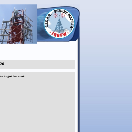
026
oci ogni tre anni.