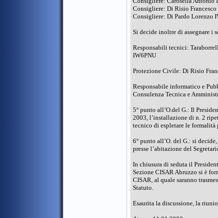
Consigliere: Carosella Antoni
Consigliere: Di Risio Francesc
Consigliere: Di Pardo Lorenz
Si decide inoltre di assegnare i 
Responsabili tecnici: Tarabor
IW6PNU
Protezione Civile: Di Risio Fr
Responsabile informatico e P
Consulenza Tecnica e Amministr
5° punto all’O.del G.: Il Presid
2003, l’installazione di n. 2 ri
tecnico di espletare le formalità 
6° punto all’O. del G.: si decide,
presse l’abitazione del Segreta
In chiusura di seduta il Presiden
Sezione CISAR Abruzzo si è forma
CISAR, al quale saranno trasmessi
Statuto.
Esaurita la discussione, la riuni