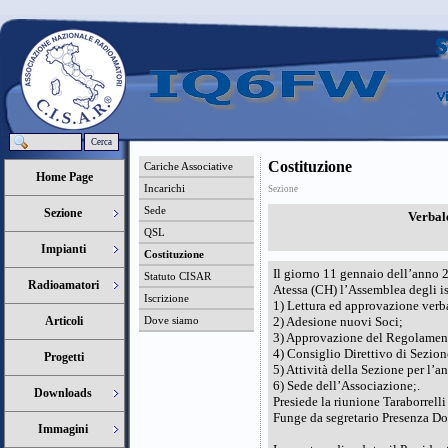
Cerca
Costituzione
Cariche Associative
Home Page
Incarichi
Sezione
Sede
Sezione
Verbale
QSL
Impianti
Costituzione
Il giorno 11 gennaio dell’anno 2
Statuto CISAR
Radioamatori
Atessa (CH) l’Assemblea degli is
Iscrizione
1) Lettura ed approvazione verb
Articoli
Dove siamo
2) Adesione nuovi Soci;
3) Approvazione del Regolament
4) Consiglio Direttivo di Sezion
Progetti
5) Attività della Sezione per l’
6) Sede dell’Associazione;.
Downloads
Presiede la riunione Taraborrel
Funge da segretario Presenza 
Immagini