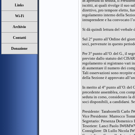
In apertura di seduta, il Preside
Links
iscritti, ai quali rivolge il suo 
direttivo, pro tempore eletto, fu
regolamento interno della Sezion
Wi-Fi
intraprendere e ha convocato l’o
Archivio
Si dà quindi lettura del verbale
Contatti
Sul 2° punto all’Ordine del giorn
soci, pervenute in questo periodo
Donazione
Per 3° punto all’O. del G., il s
previste dallo statuto del CISAR
regolamento si registrano vari in
di aumentare il numero dei compon
Tali osservazioni sono recepite 
della Sezione è approvato all’u
In merito al 4° punto all’O. del 
precedente assemblea, con compit
seduta in corso, considerato la 
soci disponibili, a candidarsi. S
Presidente: Taraborrelli Carlo 
Vice Presidente: Marrocco To
Segretario: Presenza Domenic
Tesoriere: Lanci Paolo IW6MW
Consigliere: Di Lullo Nicola 