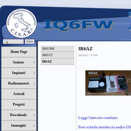
Cerca
IR6AZ
IR6UBM
Home Page
IR6UCI
Impianti > D-Star
IR6AZ
Sezione
Impianti
Radioamatori
Articoli
Progetti
Downloads
Leggi l'articolo correlato
Immagini
Foto scheda interfaccia audio